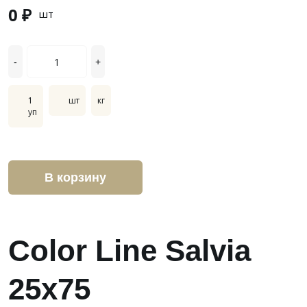
0 ₽
шт
-
+
1
шт
кг
уп
В корзину
Color Line Salvia
25x75