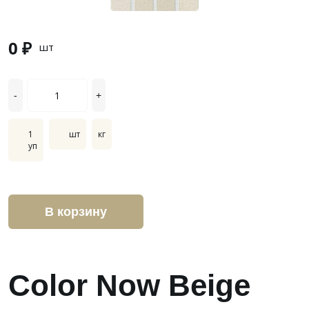
0 ₽
шт
-
+
1
шт
кг
уп
В корзину
Color Now Beige