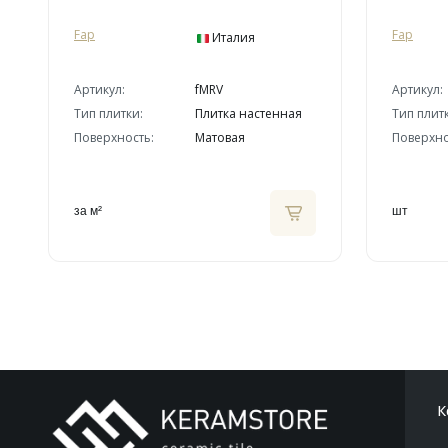
Fap
Fap
Италия
Артикул:
fMRV
Артикул:
Тип плитки:
Плитка настенная
Тип плит
Поверхность:
Матовая
Поверхно
за м²
шт
К