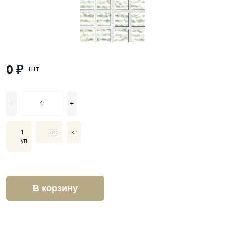
0 ₽
шт
-
+
1
шт
кг
уп
В корзину