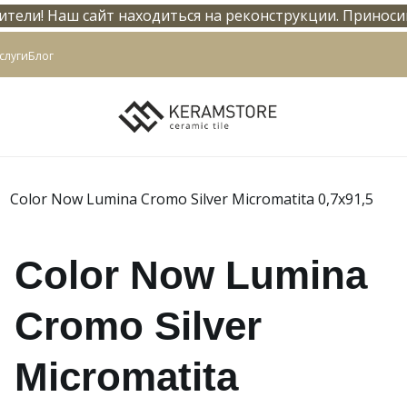
тели! Наш сайт находиться на реконструкции. Приноси
info@keramstore.ru
слуги
Блог
Color Now Lumina Cromo Silver Micromatita 0,7x91,5
Color Now Lumina
Cromo Silver
Micromatita