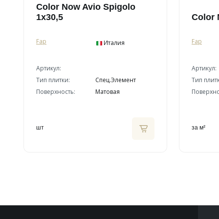
Color Now Avio Spigolo
1x30,5
Color 
Fap
Fap
Италия
Артикул:
Артикул:
Тип плитки:
Спец.Элемент
Тип плит
Поверхность:
Матовая
Поверхно
шт
за м²