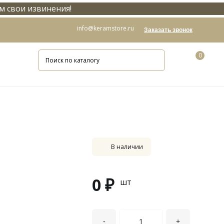
м свои извинения!
info@keramstore.ru
Заказать звонок
0
В наличии
0 ₽
шт
-
+