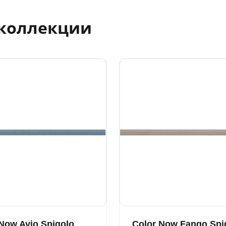
 коллекции
Now Avio Spigolo
Color Now Fango Spi