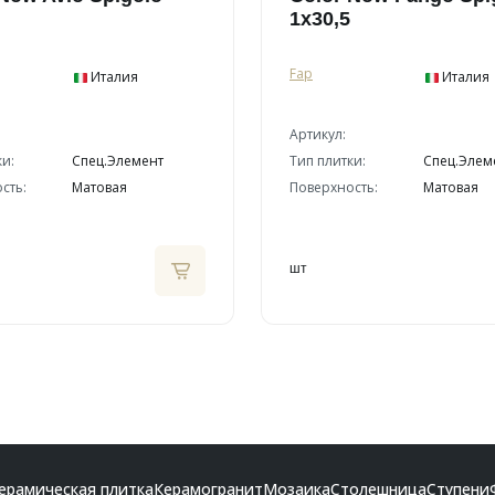
1x30,5
Fap
Италия
Италия
Артикул:
ки:
Спец.Элемент
Тип плитки:
Спец.Элем
сть:
Матовая
Поверхность:
Матовая
шт
ерамическая плитка
Керамогранит
Мозаика
Столешница
Ступени