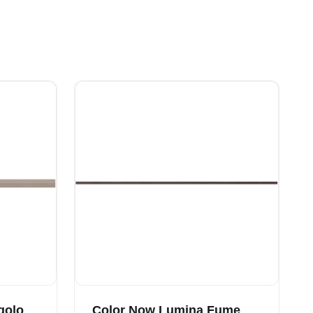
golo
Color Now Lumina Fume