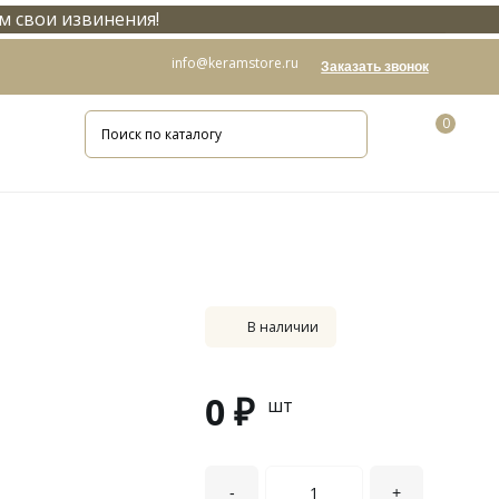
м свои извинения!
info@keramstore.ru
Заказать звонок
0
В наличии
0 ₽
шт
-
+