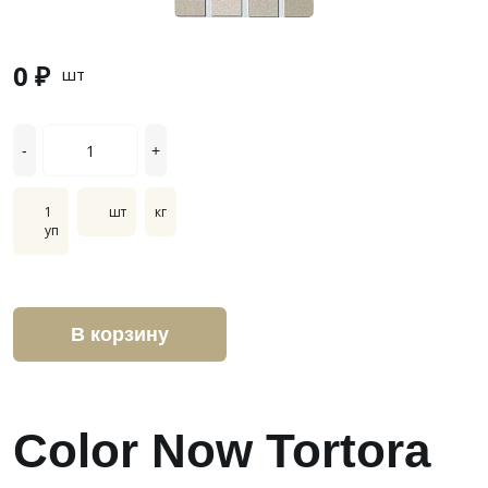
0 ₽
шт
-
+
1
шт
кг
уп
В корзину
Color Now Tortora