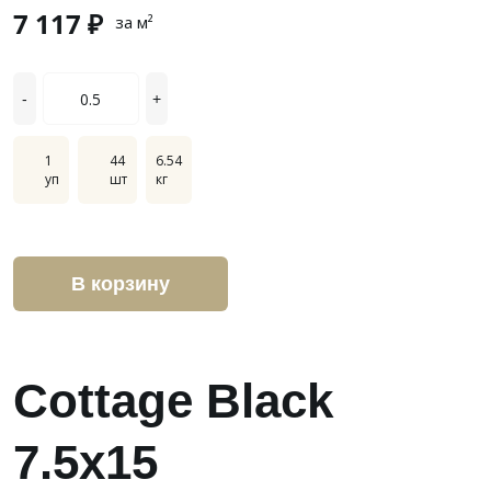
7 117 ₽
за м²
-
+
1
44
6.54
уп
шт
кг
В корзину
Cottage Black
7.5x15