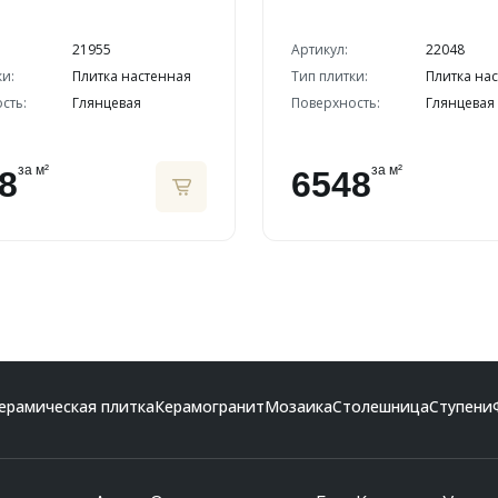
21955
Артикул:
22048
ки:
Плитка настенная
Тип плитки:
Плитка на
сть:
Глянцевая
Поверхность:
Глянцевая
за м²
за м²
8
6548
ерамическая плитка
Керамогранит
Мозаика
Столешница
Ступени