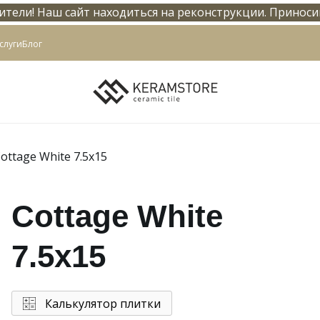
тели! Наш сайт находиться на реконструкции. Приноси
info@keramstore.ru
слуги
Блог
ottage White 7.5x15
Cottage White
7.5x15
Калькулятор плитки