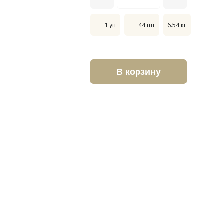
1 уп
44 шт
6.54 кг
В корзину