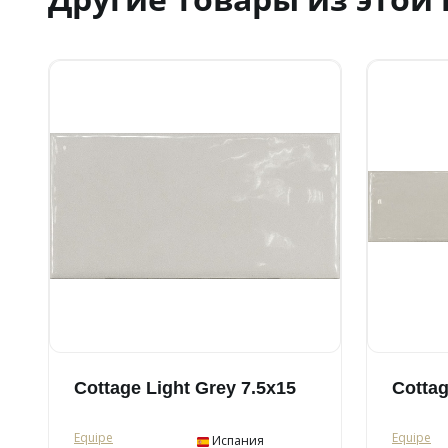
Cottage Light Grey 7.5x15
Cottag
Equipe
Equipe
Испания