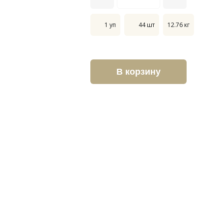
1 уп
44 шт
12.76 кг
В корзину