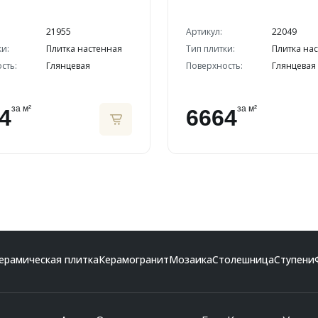
21955
Артикул:
22049
ки:
Плитка настенная
Тип плитки:
Плитка на
сть:
Глянцевая
Поверхность:
Глянцевая
за м²
за м²
4
6664
ерамическая плитка
Керамогранит
Мозаика
Столешница
Ступени