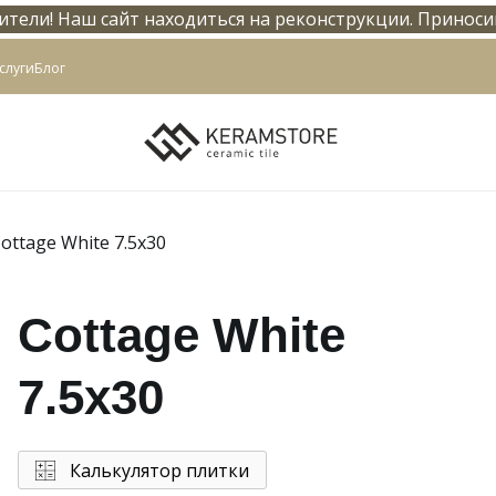
тели! Наш сайт находиться на реконструкции. Приноси
info@keramstore.ru
слуги
Блог
ottage White 7.5x30
Cottage White
7.5x30
Калькулятор плитки