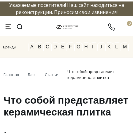
Уважаемые посетители! Наш сайт находиться на
info@keramstore.ru
8 800 5
реконструкции. Приносим свои извинения!
0
A
B
C
D
E
F
G
H
I
J
K
L
M
Бренды
Что собой представляет
Главная
Блог
Статьи
керамическая плитка
Что собой представляет
керамическая плитка