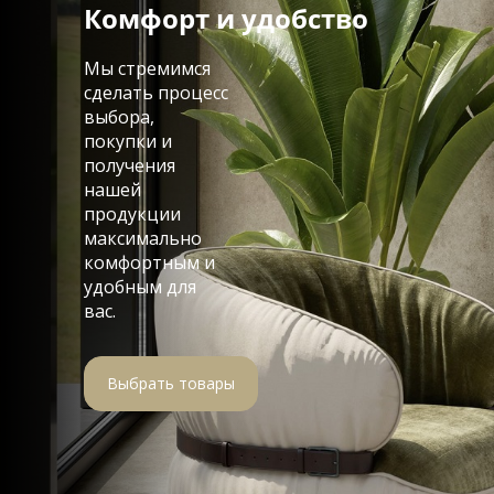
Комфорт и удобство
Мы стремимся
сделать процесс
выбора,
покупки и
получения
нашей
продукции
максимально
комфортным и
удобным для
вас.
Выбрать товары