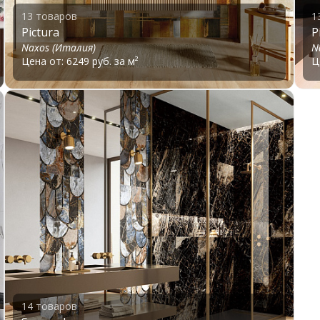
13 товаров
1
Pictura
P
Naxos (Италия)
N
Цена от: 6249 руб. за м²
Ц
14 товаров