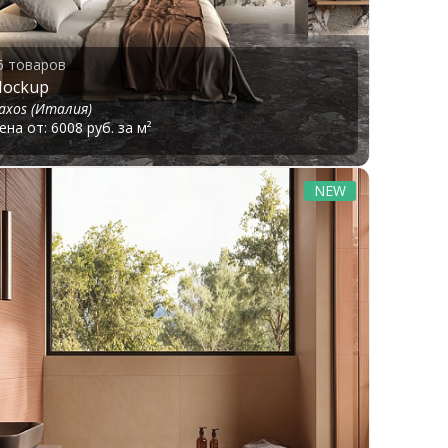
5 товаров
ockup
axos (Италия)
ена от: 6008 руб. за м²
NEW