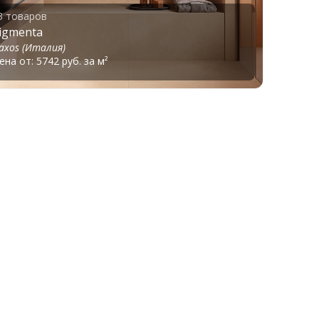
3 товаров
igmenta
axos (Италия)
ена от: 5742 руб. за м²