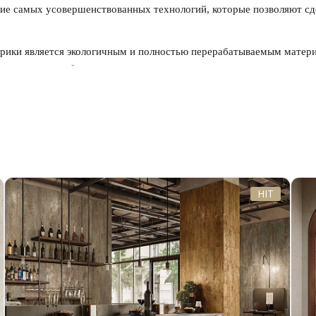
ние самых усовершенствованных технологий, которые позволяют с
брики является экологичным и полностью перерабатываемым матер
одства и потребления, старается сделать свою продукцию не только
нтерьерах.
й истории компания занимается неустанным поиском новых творчес
ции. Для керамических изделий бренда характерны осмысление кла
етация в современном дизайне. Глубокая связь с наследием великой
одукцию бренда уникальной и в то же время универсальной для оф
HIT
для современного дизайна материалов доступна в коллекциях плитки
му качеству и стильному разнообразному визуальному оформлению
ых стилевых направлениях. Продукция бренда традиционно использ
ля проектов общественных пространств.
абрики Вы можете в магазине KERAMSTORE.RU. Уточнить подроб
лам можно в наших магазинах и по телефону 8 (495) 134-66-55.