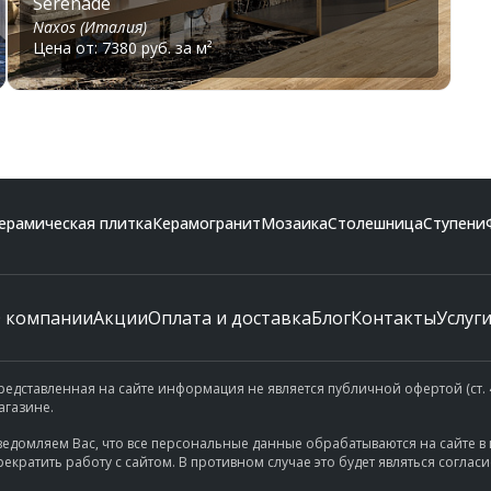
Serenade
Naxos (Италия)
Цена от: 7380 руб. за м²
ерамическая плитка
Керамогранит
Мозаика
Столешница
Ступени
 компании
Акции
Оплата и доставка
Блог
Контакты
Услуг
редставленная на сайте информация не является публичной офертой (ст. 4
агазине.
ведомляем Вас, что все персональные данные обрабатываются на сайте в 
рекратить работу с сайтом. В противном случае это будет являться согла