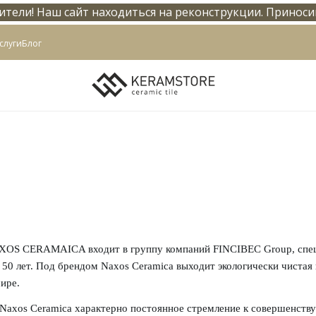
тели! Наш сайт находиться на реконструкции. Приноси
info@keramstore.ru
слуги
Блог
XOS CERAMAICA входит в группу компаний FINCIBEC Group, спец
 50 лет. Под брендом Naxos Ceramica выходит экологически чистая 
ире.
 Naxos Ceramica характерно постоянное стремление к совершенству 