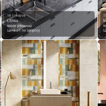
16 товаров
1
Lithos
M
Naxos (Италия)
N
Цена от: по запросу
Ц