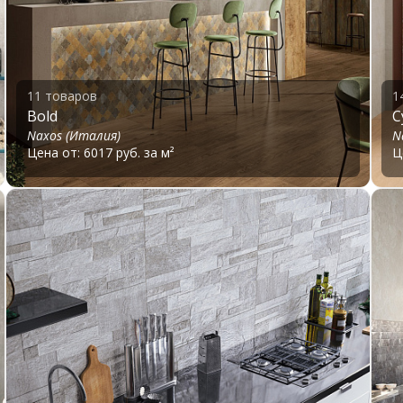
11 товаров
1
Bold
C
Naxos (Италия)
N
Цена от: 6017 руб. за м²
Ц