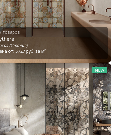
4 товаров
ythere
axos (Италия)
ена от: 5727 руб. за м²
NEW