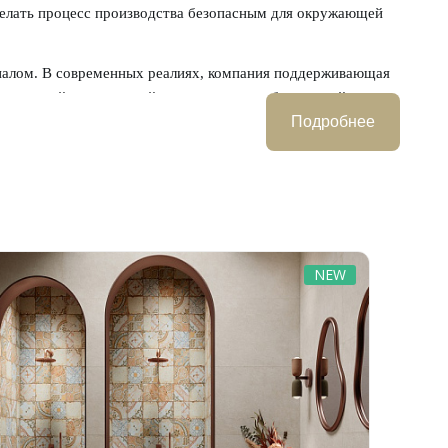
делать процесс производства безопасным для окружающей
иалом. В современных реалиях, компания поддерживающая
 стильной и эстетичной, но и полностью безопасной для
Подробнее
ких подходов в стилевых направлениях и визуальных
ссической итальянской культуры с ее декоративными
 культуры и использование актуальных трендов в плитке
ормления эклектичных дизайн-проектов.
NEW
 этого итальянского бренда.
 керамика от Naxos идеально подходит для оформления
уется для жилых интерьеров, для дизайна коммерческой
ную информацию по наличию, цене и получить