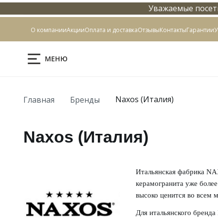
Уважаемые посети
Контакты
О компании
Акции
Оплата и доставка
Отзывы
Контакты
Гарантии
У
МЕНЮ
Naxos (Италия)
Главная
Бренды
Naxos (Италия)
Итальянская фабрика NA
керамогранита уже более
высоко ценится во всем м
Для итальянского бренда