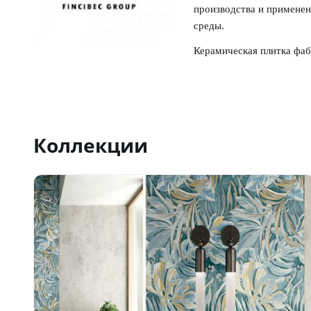
производства и примене
среды.
Керамическая плитка фа
идею осознанного произв
использования
в любых и
На протяжении всей свое
Коллекции
формах для своей продук
традициями и их интерпр
Naxos Cermica делают пр
Вся палитра актуальных 
Благодаря своему высоко
интерьеров в самых разн
недвижимости, а также д
Приобрести продукцию ф
консультацию по материа