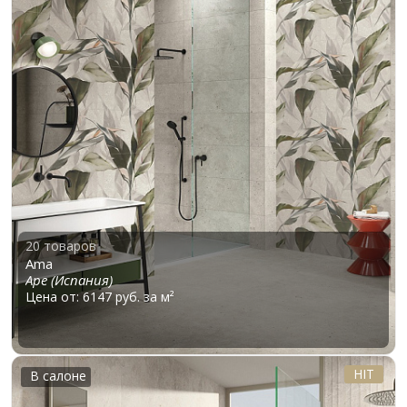
20 товаров
Ama
Ape (Испания)
Цена от: 6147 руб. за м²
HIT
В салоне