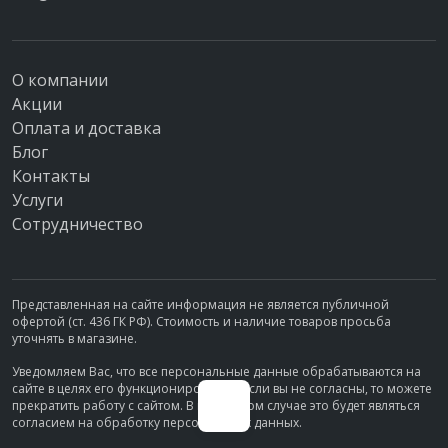
сохраняется и по сей день.
Последние десятилетия отличаются повышенным спросом на
изделия из керамики и их все возрастающей популярностью в
О компании
декоре пространства. Керамические концерны-гиганты
Акции
производят великолепную продукцию с безупречным внешним
Оплата и доставка
видом и высочайшими техническими качествами. Плитку для
Блог
своего интерьера все чаще выбирают люди с хорошим вкусом,
Контакты
идущие в ногу со временем и трендами, стремящиеся к
Услуги
экологической осознанности и долговечности материалов.
Сотрудничество
Керамическая плитка походит на настоящее произведение
современного искусства, ее формы и визуальные эффекты –
отражение наших самых смелых идей и фантазий.
Представленная на сайте информация не является публичной
офертой (ст. 436 ГК РФ). Стоимость и наличие товаров просьба
Область применения плитки становится все шире, технические
уточнять в магазине.
и визуальные возможности все шире. Изделия из керамики
Уведомляем Вас, что все персональные данные обрабатываются на
идеально вписываются в отделку ванных комнат и сан узлов.
сайте в целях его функционирования. Если вы не согласны, то можете
прекратить работу с сайтом. В противном случае это будет являться
Дизайнеры отдают предпочтение плитке и в оформлении
согласием на обработку персональных данных.
пространства кухни: фартук, стены, полы – сочетание