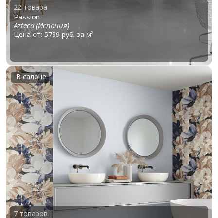
22 товара
Passion
Azteca (Испания)
Цена от: 5789 руб. за м²
В салоне
7 товаров