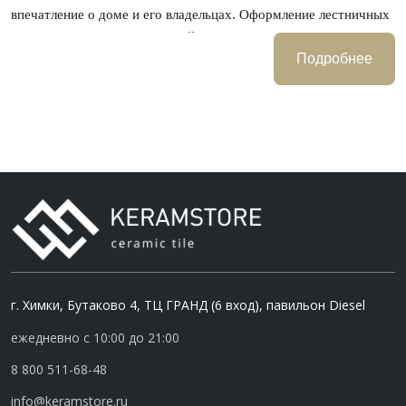
впечатление о доме и его владельцах. Оформление лестничных
пространств становится одной из самых важных задач при
выборе отделочных материалов. Поверхность ступеней и
Подробнее
пролетов являются зонами повышенной проходимости, а значит
требуют долговечных и надежных покрытий.
Для качественной и эстетичной отделки лестничных ступеней
традиционно используют керамическую плитку. Это прочный и
надежный материал, который идеально согласуется с любым
стилем и дизайном окружающего пространства, отличается
стойкостью к механическому воздействию и истиранию, очень
надолго сохраняет первозданный внешний вид. Керамическая
плитка для ступеней позволит соединить все элементы дизайна
в единой стилевой концепции и обеспечит баланс всему
г. Химки, Бутаково 4, ТЦ ГРАНД (6 вход), павильон Diesel
внешнему облику интерьера.
ежедневно с 10:00 до 21:00
Для отделки лестничных пролетов и ступеней идеально
8 800 511-68-48
подойдет керамогранит с имитацией натуральных каменных
info@keramstore.ru