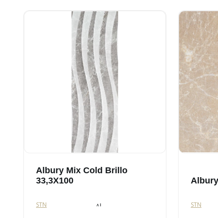
Albury Mix Cold Brillo
33,3X100
Albury
STN
STN