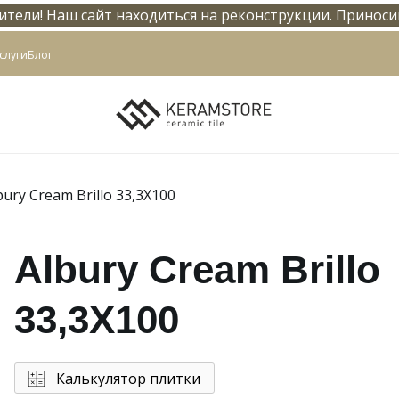
тели! Наш сайт находиться на реконструкции. Приноси
info@keramstore.ru
слуги
Блог
bury Cream Brillo 33,3X100
Albury Cream Brillo
33,3X100
Калькулятор плитки