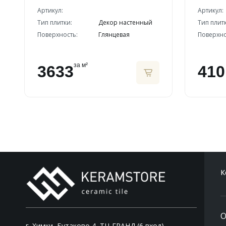
Артикул:
Артикул:
Тип плитки:
Декор настенный
Тип плит
Поверхность:
Глянцевая
Поверхно
за м²
3633
410
К
О
г. Химки, Бутаково 4, ТЦ ГРАНД (6 вход),