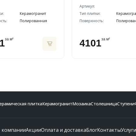
Артикул:
ки:
Керамогранит
Тип плитки:
Керамогр
сть:
Полированная
Поверхность:
Полирова
за м²
за м²
1
4101
ерамическая плитка
Керамогранит
Мозаика
Столешница
Ступени
 компании
Акции
Оплата и доставка
Блог
Контакты
Услуг