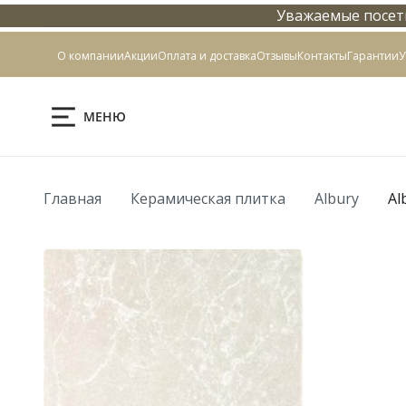
Уважаемые посети
Контакты
О компании
Акции
Оплата и доставка
Отзывы
Контакты
Гарантии
У
МЕНЮ
Главная
Керамическая плитка
Albury
Al