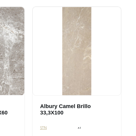
Albury Camel Brillo
X60
33,3X100
STN