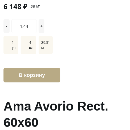
6 148 ₽
за м²
-
+
1
4
29.31
уп
шт
кг
В корзину
Ama Avorio Rect.
60х60