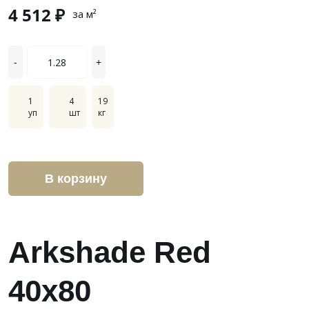
4 512 ₽
за м²
-
+
1
4
19
уп
шт
кг
В корзину
Arkshade Red
40x80