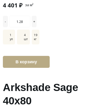
4 401 ₽
за м²
-
+
1
4
19
уп
шт
кг
В корзину
Arkshade Sage
40x80