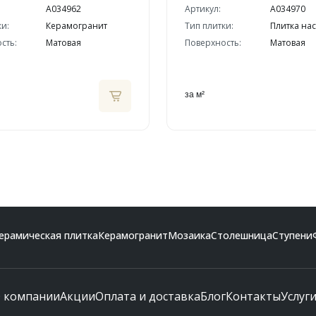
A034962
Артикул:
A034970
ки:
Керамогранит
Тип плитки:
Плитка на
сть:
Матовая
Поверхность:
Матовая
за м²
ерамическая плитка
Керамогранит
Мозаика
Столешница
Ступени
 компании
Акции
Оплата и доставка
Блог
Контакты
Услуг