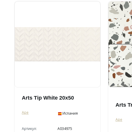
Arts Tip White 20x50
Arts T
Ape
Испания
Ape
Артикул:
A034975