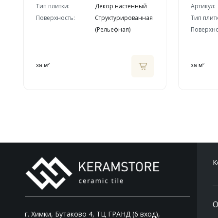
Тип плитки:
Декор настенный
Артикул:
Поверхность:
Структурированная
Тип плит
(Рельефная)
Поверхно
за м²
за м²
К
О
г. Химки, Бутаково 4, ТЦ ГРАНД (6 вход),