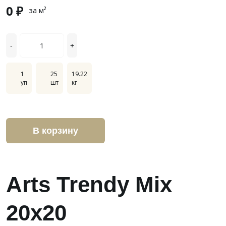
0 ₽
за м²
-
+
1
25
19.22
уп
шт
кг
В корзину
Arts Trendy Mix
20x20