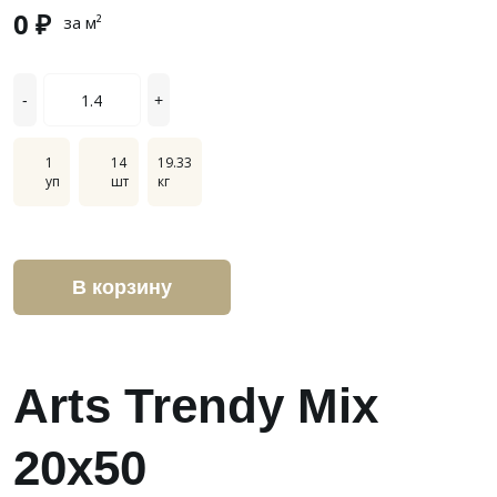
0 ₽
за м²
-
+
1
14
19.33
уп
шт
кг
В корзину
Arts Trendy Mix
20x50