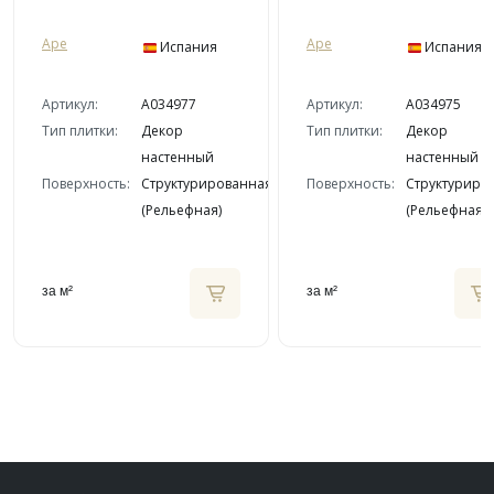
Ape
Ape
Испания
Испания
Артикул:
A034977
Артикул:
A034975
Тип плитки:
Декор
Тип плитки:
Декор
настенный
настенный
Поверхность:
Структурированная
Поверхность:
Структуриро
(Рельефная)
(Рельефная)
за м²
за м²