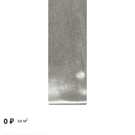
0 ₽
за м²