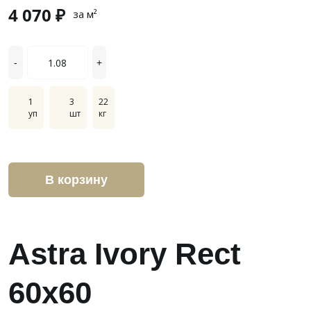
4 070 ₽
за м²
-
+
1
3
22
уп
шт
кг
В корзину
Astra Ivory Rect
60x60