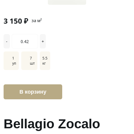
3 150 ₽
за м²
-
+
1
7
5.5
уп
шт
кг
В корзину
Bellagio Zocalo