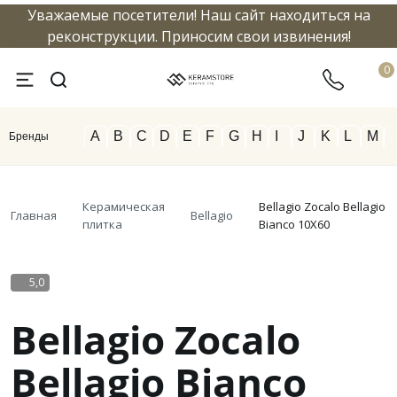
Уважаемые посетители! Наш сайт находиться на
info@keramstore.ru
8 800 5
реконструкции. Приносим свои извинения!
0
A
B
C
D
E
F
G
H
I
J
K
L
M
Бренды
Керамическая
Bellagio Zocalo Bellagio
Главная
Bellagio
плитка
Bianco 10X60
5,0
Bellagio Zocalo
Bellagio Bianco