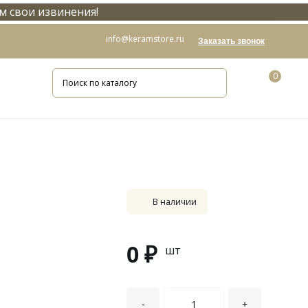
м свои извинения!
info@keramstore.ru
Заказать звонок
0
В наличии
0 ₽
шт
-
+