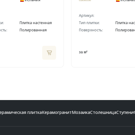
Артикул:
ки:
Плитка настенная
Тип плитки:
Плитка на
сть:
Полированная
Поверхность:
Полирова
за м²
ерамическая плитка
Керамогранит
Мозаика
Столешница
Ступени