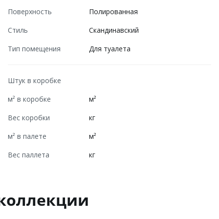
Поверхность
Полированная
Стиль
Скандинавский
Тип помещения
Для туалета
Штук в коробке
м² в коробке
м²
Вес коробки
кг
м² в палете
м²
Вес паллета
кг
 коллекции