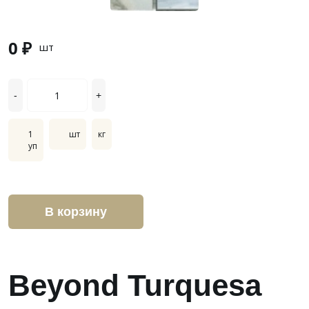
0 ₽
шт
-
+
1
шт
кг
уп
В корзину
Beyond Turquesa