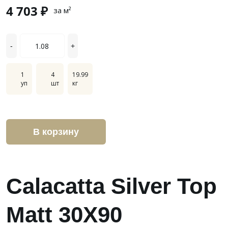
4 703 ₽
за м²
-
+
1
4
19.99
уп
шт
кг
В корзину
Calacatta Silver Top
Matt 30X90