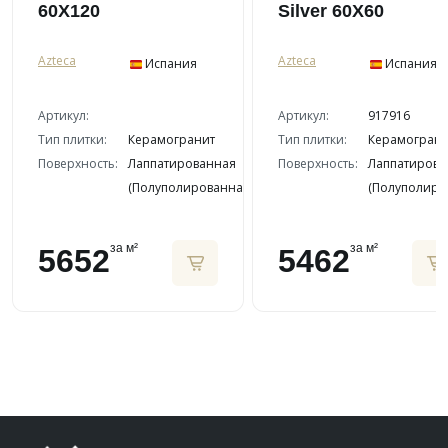
60X120
Silver 60X60
Azteca
Azteca
Испания
Испания
Артикул:
Артикул:
917916
Тип плитки:
Керамогранит
Тип плитки:
Керамограни
Поверхность:
Лаппатированная
Поверхность:
Лаппатирова
(Полуполированная)
(Полуполиро
за м²
за м²
5652
5462