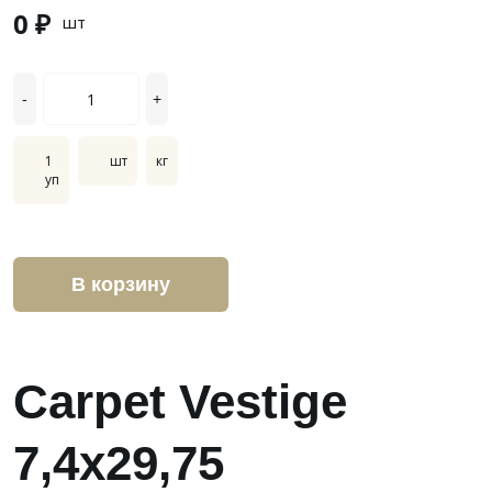
0 ₽
шт
-
+
1
шт
кг
уп
В корзину
Carpet Vestige
7,4x29,75