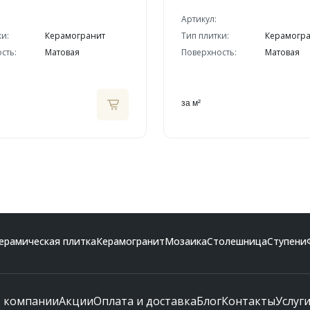
Артикул:
ки:
Керамогранит
Тип плитки:
Керамогр
сть:
Матовая
Поверхность:
Матовая
за м²
ерамическая плитка
Керамогранит
Мозаика
Столешница
Ступени
 компании
Акции
Оплата и доставка
Блог
Контакты
Услуг