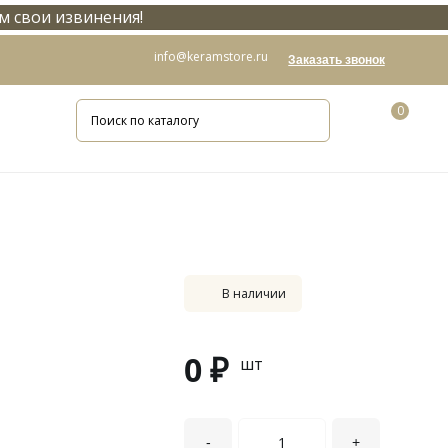
м свои извинения!
info@keramstore.ru
Заказать звонок
0
В наличии
0 ₽
шт
-
+