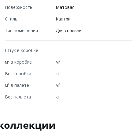
Поверхность
Матовая
Стиль
Кантри
Тип помещения
Для спальни
Штук в коробке
м² в коробке
м²
Вес коробки
кг
м² в палете
м²
Вес паллета
кг
 коллекции