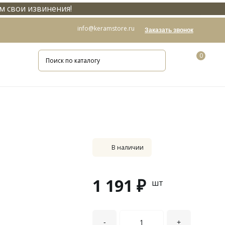
м свои извинения!
info@keramstore.ru
Заказать звонок
0
В наличии
1 191 ₽
шт
-
+