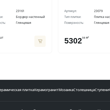
23161
Артикул:
23079
ки:
Бордюр настенный
Тип плитки:
Плитка на
сть:
Глянцевая
Поверхность:
Глянцевая
шт
за м²
5302
ерамическая плитка
Керамогранит
Мозаика
Столешница
Ступени