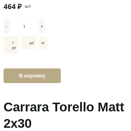
464 ₽
шт
-
+
1
шт
кг
уп
В корзину
Carrara Torello Matt
2x30