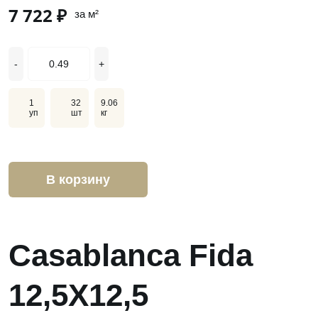
7 722 ₽
за м²
-
+
1
32
9.06
уп
шт
кг
В корзину
Casablanca Fida
12,5X12,5