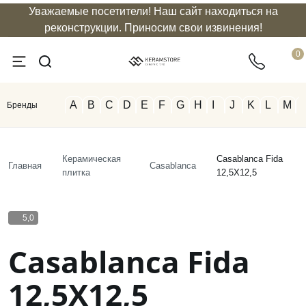
Уважаемые посетители! Наш сайт находиться на
info@keramstore.ru
8 800 511
реконструкции. Приносим свои извинения!
0
A
B
C
D
E
F
G
H
I
J
K
L
M
Бренды
Керамическая
Casablanca Fida
Главная
Casablanca
плитка
12,5X12,5
5,0
Casablanca Fida
12,5X12,5