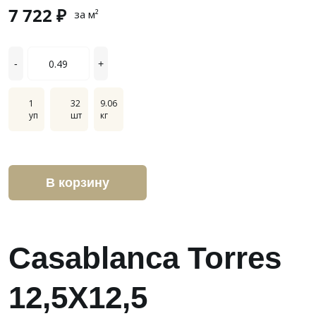
7 722 ₽
за м²
-
+
1
32
9.06
уп
шт
кг
В корзину
Casablanca Torres
12,5X12,5