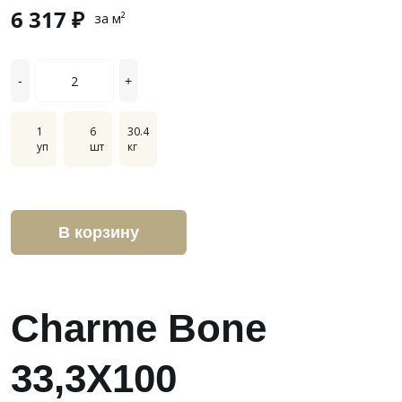
6 317 ₽
за м²
-
+
1
6
30.4
уп
шт
кг
В корзину
Charme Bone
33,3X100