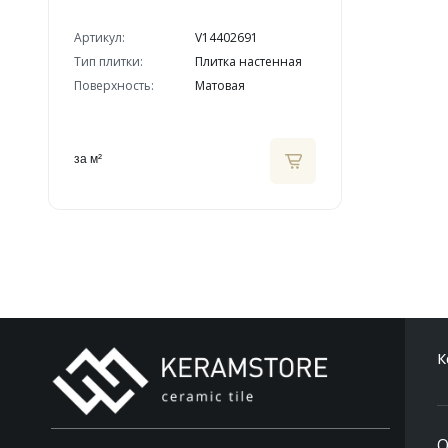
Артикул:
V14402691
Тип плитки:
Плитка настенная
Поверхность:
Матовая
за м²
К
О