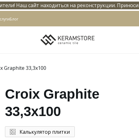
тели! Наш сайт находиться на реконструкции. Приноси
info@keramstore.ru
слуги
Блог
ix Graphite 33,3x100
Croix Graphite
33,3x100
Калькулятор плитки