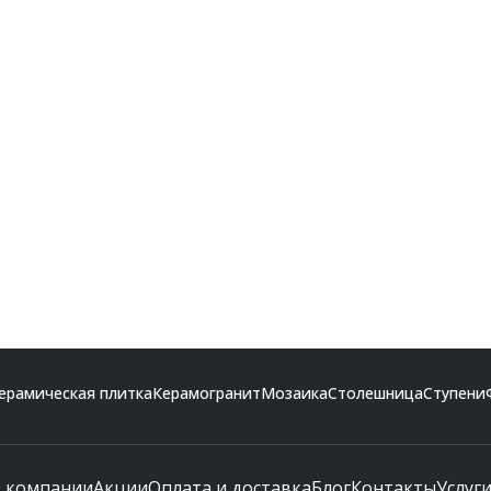
ерамическая плитка
Керамогранит
Мозаика
Столешница
Ступени
 компании
Акции
Оплата и доставка
Блог
Контакты
Услуг