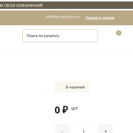
м свои извинения!
info@keramstore.ru
Заказать звонок
0
В наличии
0 ₽
шт
-
+