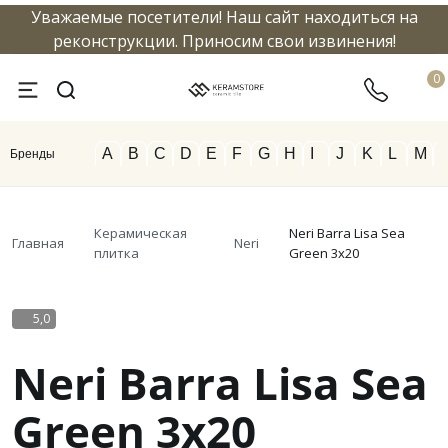
Уважаемые посетители! Наш сайт находиться на
info@keramstore.ru
8 800 5
реконструкции. Приносим свои извинения!
0
A
B
C
D
E
F
G
H
I
J
K
L
M
Бренды
Керамическая
Neri Barra Lisa Sea
Главная
Neri
плитка
Green 3x20
5,0
Neri Barra Lisa Sea
Green 3x20