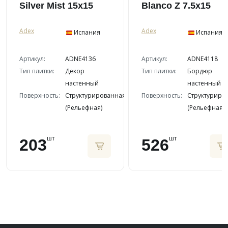
Silver Mist 15x15
Blanco Z 7.5x15
Adex
Adex
Испания
Испания
Артикул:
ADNE4136
Артикул:
ADNE4118
Тип плитки:
Декор
Тип плитки:
Бордюр
настенный
настенный
Поверхность:
Структурированная
Поверхность:
Структуриро
(Рельефная)
(Рельефная)
шт
шт
203
526