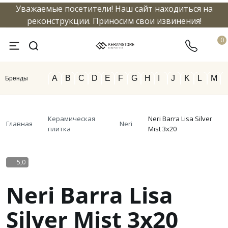
Уважаемые посетители! Наш сайт находиться на
info@keramstore.ru
8 800 5
реконструкции. Приносим свои извинения!
0
A
B
C
D
E
F
G
H
I
J
K
L
M
Бренды
Керамическая
Neri Barra Lisa Silver
Главная
Neri
плитка
Mist 3x20
5,0
Neri Barra Lisa
Silver Mist 3x20