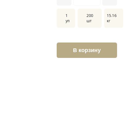
1
200
15.16
уп
шт
кг
В корзину