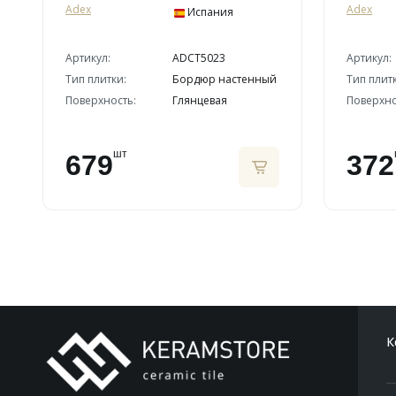
Adex
Adex
Испания
Артикул:
ADCT5023
Артикул:
Тип плитки:
Бордюр настенный
Тип плит
Поверхность:
Глянцевая
Поверхно
шт
679
372
К