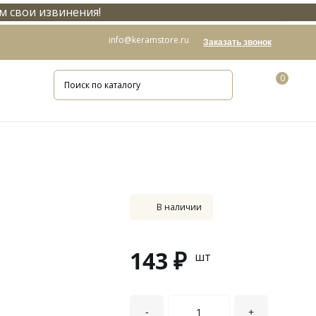
м свои извинения!
info@keramstore.ru
Заказать звонок
0
В наличии
143 ₽
шт
-
+