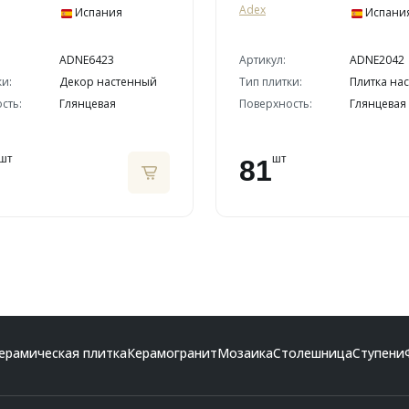
Adex
Испания
Испани
ADNE6423
Артикул:
ADNE2042
ки:
Декор настенный
Тип плитки:
Плитка на
сть:
Глянцевая
Поверхность:
Глянцевая
шт
шт
81
ерамическая плитка
Керамогранит
Мозаика
Столешница
Ступени