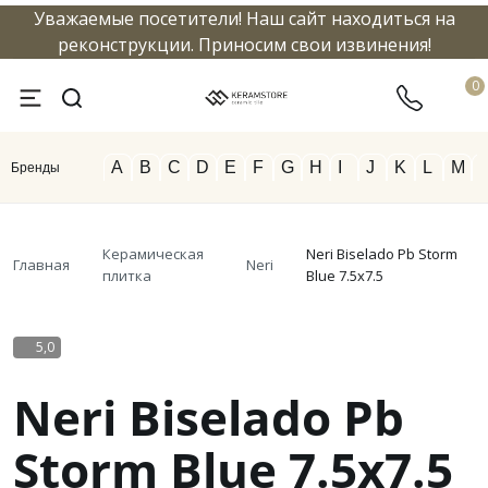
Уважаемые посетители! Наш сайт находиться на
info@keramstore.ru
8 800 5
реконструкции. Приносим свои извинения!
0
A
B
C
D
E
F
G
H
I
J
K
L
M
Бренды
Керамическая
Neri Biselado Pb Storm
Главная
Neri
плитка
Blue 7.5x7.5
5,0
Neri Biselado Pb
Storm Blue 7.5x7.5