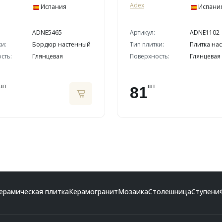
Adex
Испания
Испани
ADNE5465
Артикул:
ADNE1102
ки:
Бордюр настенный
Тип плитки:
Плитка на
сть:
Глянцевая
Поверхность:
Глянцевая
шт
шт
81
ерамическая плитка
Керамогранит
Мозаика
Столешница
Ступени