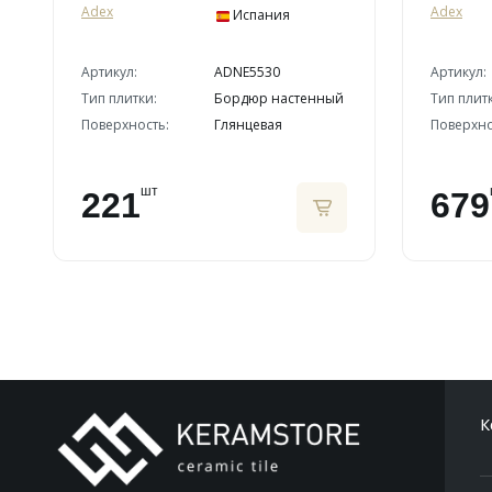
Adex
Adex
Испания
Артикул:
ADNE5530
Артикул:
Тип плитки:
Бордюр настенный
Тип плит
Поверхность:
Глянцевая
Поверхно
шт
221
679
К