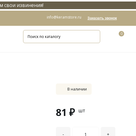
м свои извинения!
info@keramstore.ru
Заказать звонок
0
В наличии
81 ₽
шт
-
+