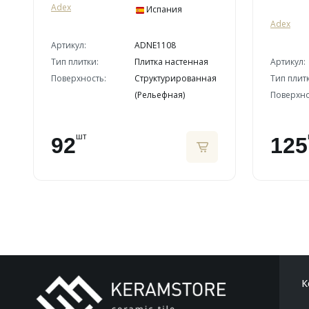
Adex
Испания
Adex
Артикул:
ADNE1108
Тип плитки:
Плитка настенная
Артикул:
Поверхность:
Структурированная
Тип плит
(Рельефная)
Поверхно
шт
92
125
К