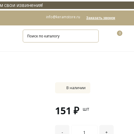
м свои извинения!
info@keramstore.ru
Заказать звонок
0
В наличии
151 ₽
шт
-
+