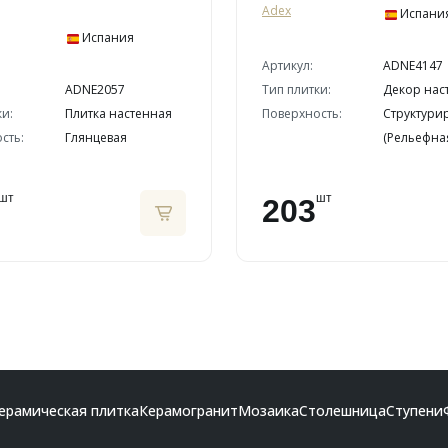
Adex
Испани
Испания
Артикул:
ADNE4147
ADNE2057
Тип плитки:
Декор нас
ки:
Плитка настенная
Поверхность:
Структури
сть:
Глянцевая
(Рельефна
шт
шт
203
ерамическая плитка
Керамогранит
Мозаика
Столешница
Ступени