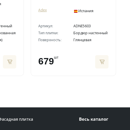
я
Adex
Испания
тенный
Артикул:
ADNE5603
рованная
Тип плитки:
Бордюр настенный
я)
Поверхность:
Глянцевая
шт
679
Весь каталог
Фасадная плитка