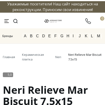
Уважаемые посетители! Наш сайт находиться на
info@keramstore.ru
8 800 5
реконструкции. Приносим свои извинения!
0
A
B
C
D
E
F
G
H
I
J
K
L
M
Бренды
Керамическая
Neri Relieve Mar Biscuit
Главная
Neri
плитка
7.5x15
5,0
Neri Relieve Mar
Biscuit 7.5x15