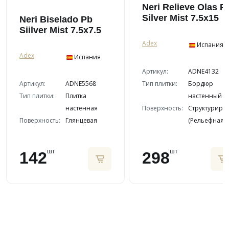
Neri Relieve Olas P
Silver Mist 7.5x15
Neri Biselado Pb
Siilver Mist 7.5x7.5
Adex
Испания
Adex
Испания
Артикул:
ADNE4132
Артикул:
ADNE5568
Тип плитки:
Бордюр
Тип плитки:
Плитка
настенный
настенная
Поверхность:
Структуриро
Поверхность:
Глянцевая
(Рельефная)
шт
шт
142
298