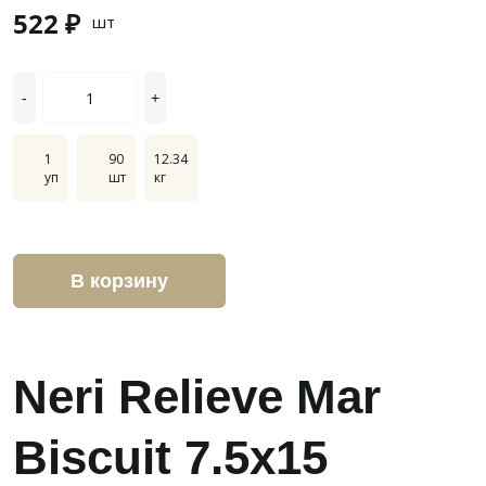
522 ₽
шт
-
+
1
90
12.34
уп
шт
кг
В корзину
Neri Relieve Mar
Biscuit 7.5x15