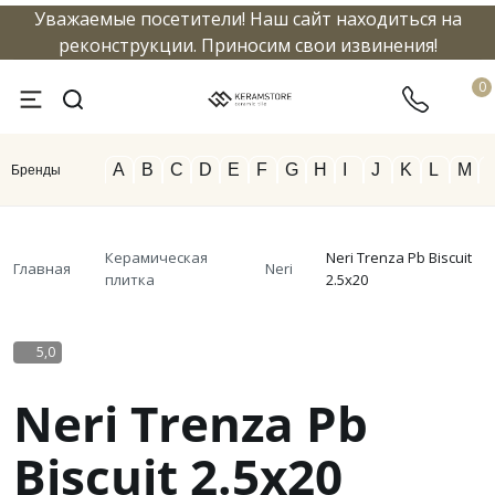
Уважаемые посетители! Наш сайт находиться на
info@keramstore.ru
8 800 5
реконструкции. Приносим свои извинения!
0
A
B
C
D
E
F
G
H
I
J
K
L
M
Бренды
Керамическая
Neri Trenza Pb Biscuit
Главная
Neri
плитка
2.5x20
5,0
Neri Trenza Pb
Biscuit 2.5x20