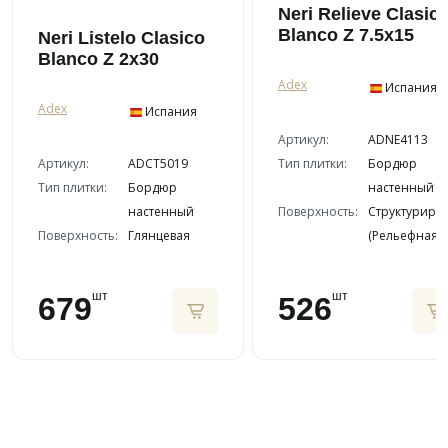
Neri Relieve Clasic
Blanco Z 7.5x15
Neri Listelo Clasico
Blanco Z 2x30
Adex
Испания
Adex
Испания
Артикул:
ADNE4113
Артикул:
ADCT5019
Тип плитки:
Бордюр
Тип плитки:
Бордюр
настенный
настенный
Поверхность:
Структуриро
Поверхность:
Глянцевая
(Рельефная)
шт
шт
679
526