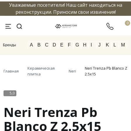
Уважаемые посетители! Наш сайт находиться на
info@keramstore.ru
8 800 5
реконструкции. Приносим свои извинения!
0
A
B
C
D
E
F
G
H
I
J
K
L
M
Бренды
Керамическая
Neri Trenza Pb Blanco Z
Главная
Neri
плитка
2.5x15
5,0
Neri Trenza Pb
Blanco Z 2.5x15