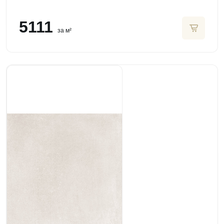
5111
за м²