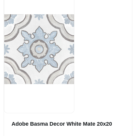
Adobe Basma Decor White Mate 20x20