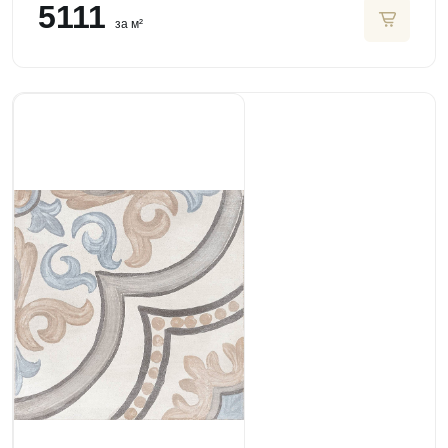
5111
за м²