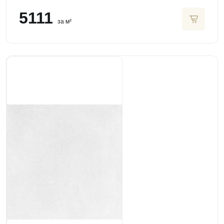
5111
за м²