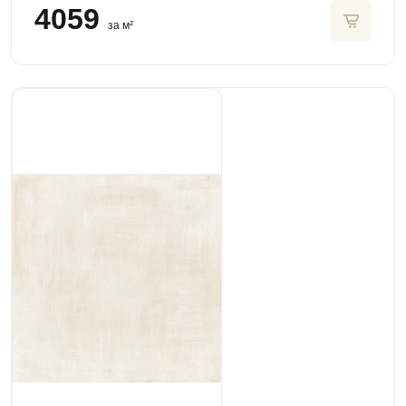
4059
за м²