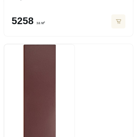
5258
за м²