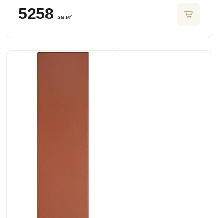
5258
за м²