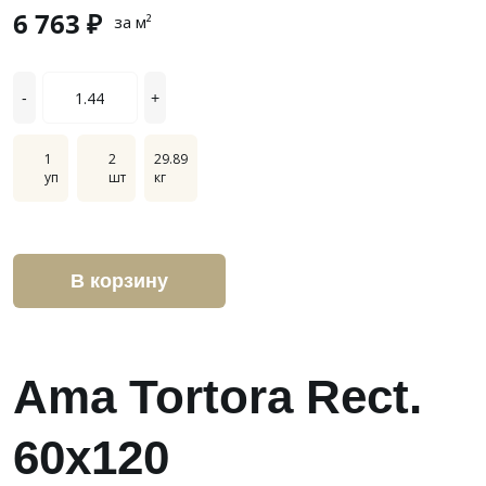
6 763 ₽
за м²
-
+
1
2
29.89
уп
шт
кг
В корзину
Ama Tortora Rect.
60х120