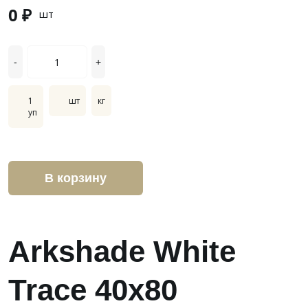
0 ₽
шт
-
+
1
шт
кг
уп
В корзину
Arkshade White
Trace 40x80